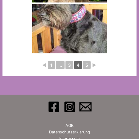
◄
1
...
3
4
5
►
AGB
Datenschutzerklärung
Impressum